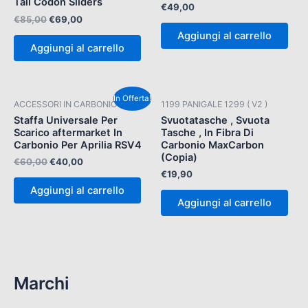
Tail Codon Sliders
€
49,00
€
85,00
€
69,00
Aggiungi al carrello
Aggiungi al carrello
Il
Il
In Offerta!
ACCESSORI IN CARBONIO
1199 PANIGALE 1299 ( V2 )
prezzo
prezzo
originale
attuale
Staffa Universale Per
Svuotatasche , Svuota
era:
è:
Scarico aftermarket In
Tasche , In Fibra Di
€60,00.
€40,00.
Carbonio Per Aprilia RSV4
Carbonio MaxCarbon
(Copia)
€
60,00
€
40,00
€
19,90
Aggiungi al carrello
Aggiungi al carrello
Marchi