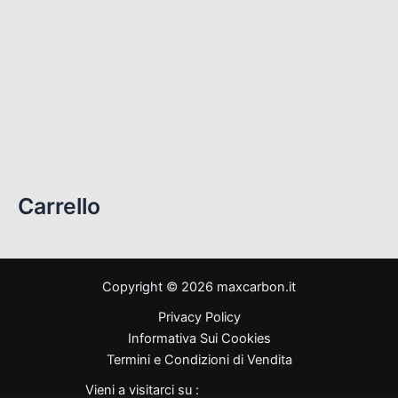
YZF R1 2020 – 2026
(13)
YZF R6 1999-2002
(11)
YZF R6 2003-2005
(15)
YZF R6 2006-2007
(27)
YZF R6 2008-2016
(27)
YZF R6 2017-2024
(21)
Carrello
Copyright © 2026 maxcarbon.it
Privacy Policy
Informativa Sui Cookies
Termini e Condizioni di Vendita
Vieni a visitarci su :