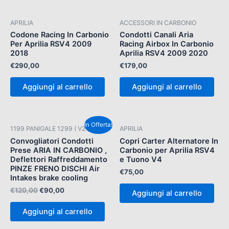
APRILIA
ACCESSORI IN CARBONIO
Codone Racing In Carbonio
Condotti Canali Aria
Per Aprilia RSV4 2009
Racing Airbox In Carbonio
2018
Aprilia RSV4 2009 2020
€
290,00
€
179,00
Aggiungi al carrello
Aggiungi al carrello
Il
Il
In Offerta!
1199 PANIGALE 1299 ( V2 )
APRILIA
prezzo
prezzo
originale
attuale
Convogliatori Condotti
Copri Carter Alternatore In
era:
è:
Prese ARIA IN CARBONIO ,
Carbonio per Aprilia RSV4
€120,00.
€90,00.
Deflettori Raffreddamento
e Tuono V4
PINZE FRENO DISCHI Air
€
75,00
Intakes brake cooling
€
120,00
€
90,00
Aggiungi al carrello
Aggiungi al carrello