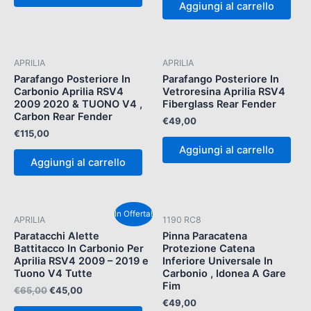
Aggiungi al carrello
APRILIA
APRILIA
Parafango Posteriore In
Parafango Posteriore In
Carbonio Aprilia RSV4
Vetroresina Aprilia RSV4
2009 2020 & TUONO V4 ,
Fiberglass Rear Fender
Carbon Rear Fender
€
49,00
€
115,00
Aggiungi al carrello
Aggiungi al carrello
Il
Il
In Offerta!
APRILIA
1190 RC8
prezzo
prezzo
originale
attuale
Paratacchi Alette
Pinna Paracatena
era:
è:
Battitacco In Carbonio Per
Protezione Catena
€65,00.
€45,00.
Aprilia RSV4 2009 – 2019 e
Inferiore Universale In
Tuono V4 Tutte
Carbonio , Idonea A Gare
Fim
€
65,00
€
45,00
€
49,00