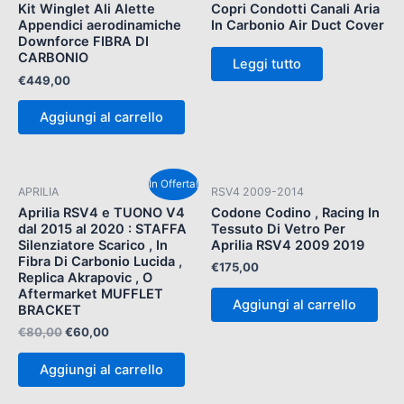
Kit Winglet Ali Alette
Copri Condotti Canali Aria
Appendici aerodinamiche
In Carbonio Air Duct Cover
Downforce FIBRA DI
CARBONIO
Leggi tutto
€
449,00
Aggiungi al carrello
Il
Il
In Offerta!
APRILIA
RSV4 2009-2014
prezzo
prezzo
originale
attuale
Aprilia RSV4 e TUONO V4
Codone Codino , Racing In
era:
è:
dal 2015 al 2020 : STAFFA
Tessuto Di Vetro Per
€80,00.
€60,00.
Silenziatore Scarico , In
Aprilia RSV4 2009 2019
Fibra Di Carbonio Lucida ,
€
175,00
Replica Akrapovic , O
Aftermarket MUFFLET
Aggiungi al carrello
BRACKET
€
80,00
€
60,00
Aggiungi al carrello