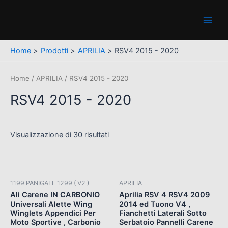
Vai
Main
al
Men
contenuto
Home
Prodotti
APRILIA
RSV4 2015 - 2020
Home
/
APRILIA
/ RSV4 2015 - 2020
RSV4 2015 - 2020
Visualizzazione di 30 risultati
1199 PANIGALE 1299 ( V2 )
APRILIA
Ali Carene IN CARBONIO
Aprilia RSV 4 RSV4 2009
Universali Alette Wing
2014 ed Tuono V4 ,
Winglets Appendici Per
Fianchetti Laterali Sotto
Moto Sportive , Carbonio
Serbatoio Pannelli Carene