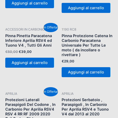
Aggiungi al carrello
Aggiungi al carrello
Il
Il
In Offerta!
ACCESSORI IN CARBONIO
1190 RC8
prezzo
prezzo
originale
attuale
Pinna Pinetta Paracatena
Pinna Protezione Catena In
era:
è:
Inferiore Aprilia RSV4 ed
Carbonio Paracatena
€50,00.
€39,00.
Tuono V4 , Tutti Gli Anni
Universale Per Tutte Le
moto ( da incollare o
€
50,00
€
39,00
rivettare )
€
29,00
Aggiungi al carrello
Aggiungi al carrello
Il
Il
In Offerta!
APRILIA
APRILIA
prezzo
prezzo
originale
attuale
Protezioni Laterali
Protezioni Serbatoio ,
era:
è:
Paraspigoli Del Codone , In
Paraspigoli , In Carbonio
€85,00.
€69,00.
Carbonio Per Aprilia RSV4
Per Aprilia RSV4 e Tuono
RSV 4 RR RF 2009 2020
V4 dal 2013 al 2020