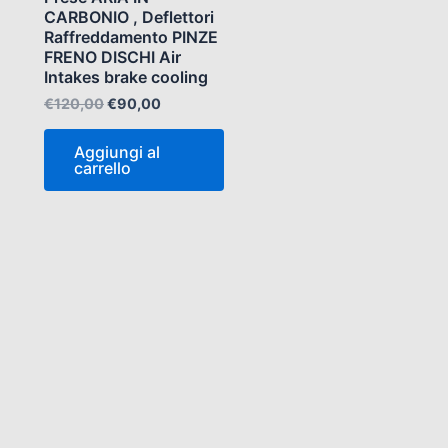
€120,00.
€90,00.
CARBONIO , Deflettori
Raffreddamento PINZE
FRENO DISCHI Air
Intakes brake cooling
€
120,00
€
90,00
Aggiungi al
carrello