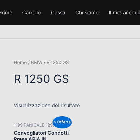
Home
Carrello
Cassa
Chi siamo
Il mio accoun
Home
/
BMW
/ R 1250 GS
R 1250 GS
Visualizzazione del risultato
Il
Il
In Offerta!
1199 PANIGALE 1299 ( V2 )
prezzo
prezzo
originale
attuale
Convogliatori Condotti
era:
è:
Prese ARIA IN