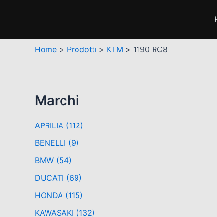
Vai
al
contenuto
Home
Prodotti
KTM
1190 RC8
Marchi
APRILIA
(112)
BENELLI
(9)
BMW
(54)
DUCATI
(69)
HONDA
(115)
KAWASAKI
(132)