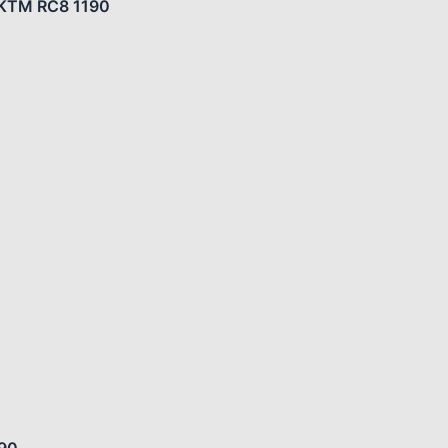
r KTM RC8 1190
190