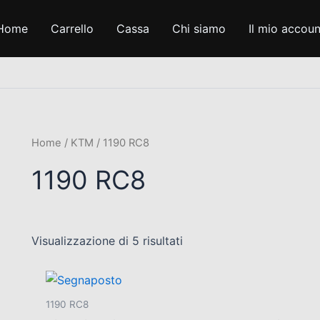
Home
Carrello
Cassa
Chi siamo
Il mio accoun
Home
/
KTM
/ 1190 RC8
1190 RC8
Visualizzazione di 5 risultati
1190 RC8