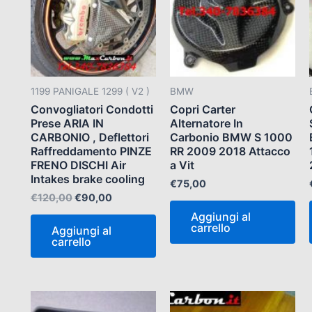
€120,00.
€90,00.
1199 PANIGALE 1299 ( V2 )
BMW
Convogliatori Condotti
Copri Carter
Prese ARIA IN
Alternatore In
CARBONIO , Deflettori
Carbonio BMW S 1000
Raffreddamento PINZE
RR 2009 2018 Attacco
FRENO DISCHI Air
a Vit
Intakes brake cooling
€
75,00
€
120,00
€
90,00
Aggiungi al
carrello
Aggiungi al
carrello