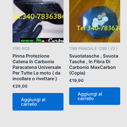
1190 RC8
1199 PANIGALE 1299 ( V2 )
Pinna Protezione
Svuotatasche , Svuota
Catena In Carbonio
Tasche , In Fibra Di
Paracatena Universale
Carbonio MaxCarbon
Per Tutte Le moto ( da
(Copia)
incollare o rivettare )
€
19,90
€
29,00
Aggiungi al
carrello
Aggiungi al
carrello