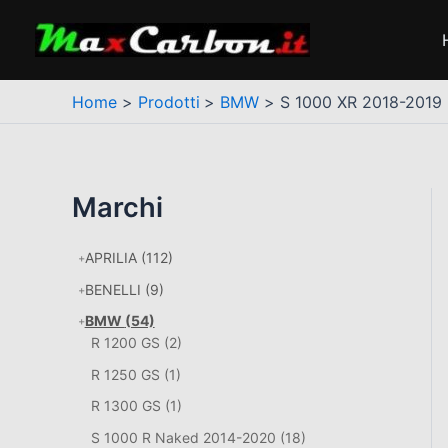
Vai
al
contenuto
Home
Prodotti
BMW
S 1000 XR 2018-2019
Marchi
APRILIA
(112)
BENELLI
(9)
BMW
(54)
R 1200 GS
(2)
R 1250 GS
(1)
R 1300 GS
(1)
S 1000 R Naked 2014-2020
(18)