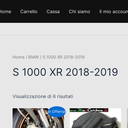
Home
Carrello
Cassa
Chi siamo
Il mio accoun
Home
/
BMW
/ S 1000 XR 2018-2019
S 1000 XR 2018-2019
Visualizzazione di 6 risultati
Il
Il
In Offerta!
prezzo
prezzo
originale
attuale
era:
è: