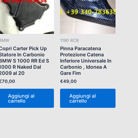
BMW
1190 RC8
Copri Carter Pick Up
Pinna Paracatena
Statore In Carbonio
Protezione Catena
BMW S 1000 RR Ed S
Inferiore Universale In
1000 R Naked Dal
Carbonio , Idonea A
2009 al 20
Gare Fim
€
70,00
€
49,00
Aggiungi al
Aggiungi al
carrello
carrello