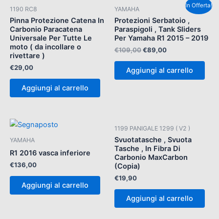
Il
Il
In Offerta!
1190 RC8
YAMAHA
prezzo
prezzo
originale
attuale
Pinna Protezione Catena In
Protezioni Serbatoio ,
era:
è:
Carbonio Paracatena
Paraspigoli , Tank Sliders
€109,00.
€89,00.
Universale Per Tutte Le
Per Yamaha R1 2015 – 2019
moto ( da incollare o
€
109,00
€
89,00
rivettare )
€
29,00
Aggiungi al carrello
Aggiungi al carrello
1199 PANIGALE 1299 ( V2 )
Svuotatasche , Svuota
YAMAHA
Tasche , In Fibra Di
R1 2016 vasca inferiore
Carbonio MaxCarbon
€
136,00
(Copia)
€
19,90
Aggiungi al carrello
Aggiungi al carrello