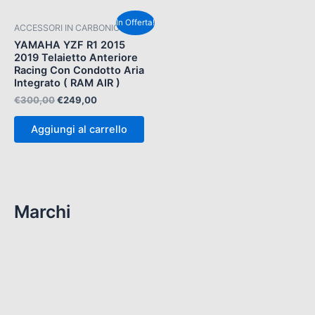
Il
Il
In Offerta!
ACCESSORI IN CARBONIO
prezzo
prezzo
originale
attuale
YAMAHA YZF R1 2015
era:
è:
2019 Telaietto Anteriore
€300,00.
€249,00.
Racing Con Condotto Aria
Integrato ( RAM AIR )
€
300,00
€
249,00
Aggiungi al carrello
Marchi
(112)
ART CRT MOTOGP
(8)
RS 250 1998-2004
(9)
Rs 660 & Tuono 660
(11)