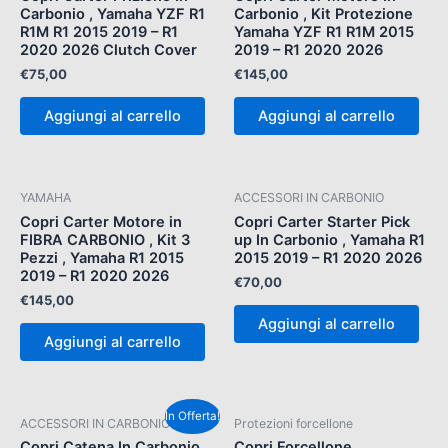
Carbonio , Yamaha YZF R1
Carbonio , Kit Protezione
R1M R1 2015 2019 – R1
Yamaha YZF R1 R1M 2015
2020 2026 Clutch Cover
2019 – R1 2020 2026
€
75,00
€
145,00
Aggiungi al carrello
Aggiungi al carrello
YAMAHA
ACCESSORI IN CARBONIO
Copri Carter Motore in
Copri Carter Starter Pick
FIBRA CARBONIO , Kit 3
up In Carbonio , Yamaha R1
Pezzi , Yamaha R1 2015
2015 2019 – R1 2020 2026
2019 – R1 2020 2026
€
70,00
€
145,00
Aggiungi al carrello
Aggiungi al carrello
Il
Il
In Offerta!
ACCESSORI IN CARBONIO
Protezioni forcellone
prezzo
prezzo
originale
attuale
Copri Catena In Carbonio ,
Copri Forcellone