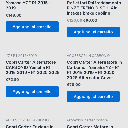
€120,00.
€90,00.
Yamaha YZF R1 2015 –
Deflettori Raffreddamento
2019
PINZE FRENO DISCHI Air
Intakes brake cooling
€
149,00
€
120,00
€
90,00
Aggiungi al carrello
Aggiungi al carrello
YZF R1 2015-2019
ACCESSORI IN CARBONIO
Copri Carter Alternatore
Copri Carter Alternatore In
CARBONIO Yamaha R1
Carbonio , Yamaha YZF R1
2015 2019 – R1 2020 2026
R1 2015 2019 – R1 2020
2026 Alternator Cover
€
72,50
€
70,00
Aggiungi al carrello
Aggiungi al carrello
ACCESSORI IN CARBONIO
Protezioni carter motore
Copri Carter Frizione In
Copri Carter Motore In