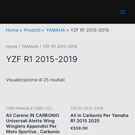
Vai
Main
al
Men
contenuto
Home
Prodotti
YAMAHA
YZF R1 2015-2019
Home
/
YAMAHA
/ YZF R1 2015-2019
YZF R1 2015-2019
Visualizzazione di 25 risultati
1199 PANIGALE 1299 ( V2 )
YZF R1 2015-2019
Ali Carene IN CARBONIO
Ali In Carbonio Per Yamaha
Universali Alette Wing
R1 2015 2025
Winglets Appendici Per
€
539,00
Moto Sportive , Carbonio