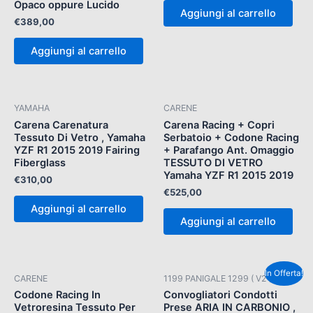
Opaco oppure Lucido
Aggiungi al carrello
€
389,00
Aggiungi al carrello
YAMAHA
CARENE
Carena Carenatura
Carena Racing + Copri
Tessuto Di Vetro , Yamaha
Serbatoio + Codone Racing
YZF R1 2015 2019 Fairing
+ Parafango Ant. Omaggio
Fiberglass
TESSUTO DI VETRO
Yamaha YZF R1 2015 2019
€
310,00
€
525,00
Aggiungi al carrello
Aggiungi al carrello
Il
Il
In Offerta!
CARENE
1199 PANIGALE 1299 ( V2 )
prezzo
prezzo
originale
attuale
Codone Racing In
Convogliatori Condotti
era:
è:
Vetroresina Tessuto Per
Prese ARIA IN CARBONIO ,