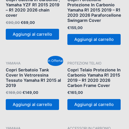
era:
è:
Yamaha YZF R1 2015 2019
Protezione In Carbonio
€90,00.
€69,00.
– R1 2020 2026 chain
Yamaha R1 2015 2019 – R1
cover
2020 2026 Paraforcellone
Swingarm Cover
€
90,00
€
69,00
€
155,00
Aggiungi al carrello
Aggiungi al carrello
Il
Il
In Offerta!
YAMAHA
PROTEZIONI TELAIO
prezzo
prezzo
originale
attuale
Copri Serbatoio Tank
Copri Telaio Protezione In
era:
è:
Cover In Vetroresina
Carbonio Yamaha R1 2015
€169,00.
€149,00.
Tessuto Yamaha R1 2015 al
2019 – R1 2020 2026
2019
Carbon Frame Cover
€
169,00
€
149,00
€
165,00
Aggiungi al carrello
Aggiungi al carrello
YAMAHA
ACCESSORI IN CARBONIO