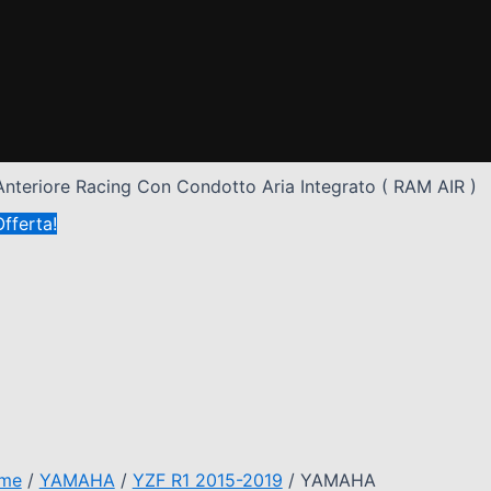
teriore Racing Con Condotto Aria Integrato ( RAM AIR )
Offerta!
me
/
YAMAHA
/
YZF R1 2015-2019
/ YAMAHA