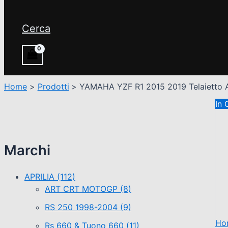
Cerca
Home
Prodotti
YAMAHA YZF R1 2015 2019 Telaietto An
In 
Marchi
APRILIA
(112)
ART CRT MOTOGP
(8)
RS 250 1998-2004
(9)
Ho
Rs 660 & Tuono 660
(11)