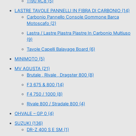
1190 RC8
(5)
LASTRE TAVOLE PANNELLI IN FIBRA DI CARBONIO
(14)
Carbonio Pannello Console Gommone Barca
Motoscafo
(2)
Lastra / Lastre Piastra Piastre In Carbonio Multiuso
(9)
Tavole Capelli Balayage Board
(6)
MINIMOTO
(5)
MV AGUSTA
(21)
Brutale , Rivale , Dragster 800
(8)
F3 675 & 800
(14)
F4 750 / 1000
(8)
Rivale 800 / Stradale 800
(4)
OHVALE – GP 0
(4)
SUZUKI
(136)
DR-Z 400 S E SM
(1)