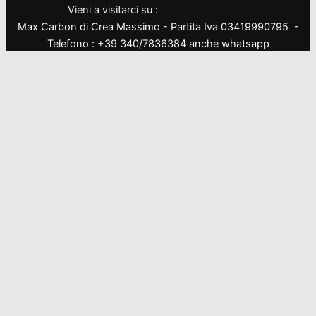
Vieni a visitarci su :
Max Carbon di Crea Massimo - Partita Iva 03419990795 -
Telefono : +39 340/7836384 anche whatsapp
Questo sito fa uso di cookies. Continuando la navigazione se
ne autorizza l'uso.
Ok
Pi? info
Privacy & Cookies Policy
Chiudi
Privacy Overview
This website uses cookies to improve your experience while
you navigate through the website. Out of these, the cookies
that are categorized as necessary are stored on your browser
as they are essential for the working of basic functionalities of
the website. We also use third-party cookies that help us