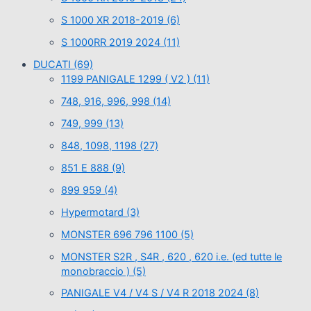
S 1000 XR 2018-2019
(6)
S 1000RR 2019 2024
(11)
DUCATI
(69)
1199 PANIGALE 1299 ( V2 )
(11)
748, 916, 996, 998
(14)
749, 999
(13)
848, 1098, 1198
(27)
851 E 888
(9)
899 959
(4)
Hypermotard
(3)
MONSTER 696 796 1100
(5)
MONSTER S2R , S4R , 620 , 620 i.e. (ed tutte le
monobraccio )
(5)
PANIGALE V4 / V4 S / V4 R 2018 2024
(8)