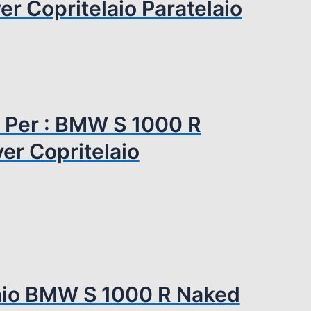
r Copritelaio Paratelaio
O Per : BMW S 1000 R
r Copritelaio
onio BMW S 1000 R Naked