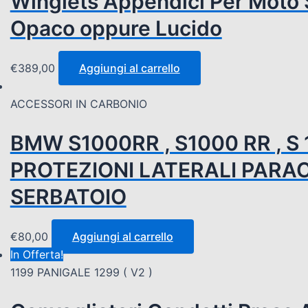
Winglets Appendici Per Moto 
Opaco oppure Lucido
€
389,00
Aggiungi al carrello
ACCESSORI IN CARBONIO
BMW S1000RR , S1000 RR , S
PROTEZIONI LATERALI PARAC
SERBATOIO
€
80,00
Aggiungi al carrello
In Offerta!
1199 PANIGALE 1299 ( V2 )