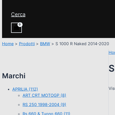
Cerca
Home
Prodotti
BMW
S 1000 R Naked 2014-2020
Ho
S
Marchi
Vis
APRILIA
(112)
ART CRT MOTOGP
(8)
RS 250 1998-2004
(9)
Rs 660 & Tuono 660
(11)