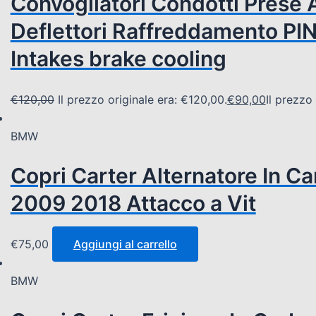
Convogliatori Condotti Prese
Deflettori Raffreddamento PI
Intakes brake cooling
€
120,00
Il prezzo originale era: €120,00.
€
90,00
Il prezzo
BMW
Copri Carter Alternatore In 
2009 2018 Attacco a Vit
€
75,00
Aggiungi al carrello
BMW