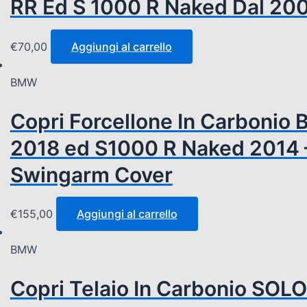
RR Ed S 1000 R Naked Dal 200
€
70,00
Aggiungi al carrello
BMW
Copri Forcellone In Carboni
2018 ed S1000 R Naked 2014 
Swingarm Cover
€
155,00
Aggiungi al carrello
BMW
Copri Telaio In Carbonio SOL