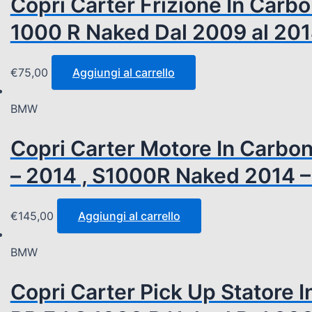
Copri Carter Frizione In Car
1000 R Naked Dal 2009 al 2014
€
75,00
Aggiungi al carrello
BMW
Copri Carter Motore In Carb
– 2014 , S1000R Naked 2014 –
€
145,00
Aggiungi al carrello
BMW
Copri Carter Pick Up Statore