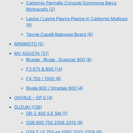
Carbonio Pannello Console Gommone Barca
Motoscafo
(2)
Lastra / Lastre Piastra Piastre In Carbonio Multiuso
(9)
Tavole Capelli Balayage Board
(6)
MINIMOTO
(5)
MV AGUSTA
(21)
Brutale , Rivale , Dragster 800
(8)
F3 675 & 800
(14)
F4 750 / 1000
(8)
Rivale 800 / Stradale 800
(4)
OHVALE – GP 0
(4)
SUZUKI
(136)
DR-Z 400 S E SM
(1)
GSR 600 750 2006 2015
(8)
GSX S / F 750 ed 1000 2015-2018
(9)