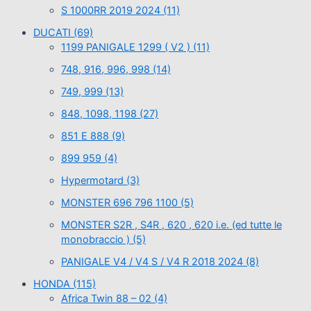
S 1000RR 2019 2024
(11)
DUCATI
(69)
1199 PANIGALE 1299 ( V2 )
(11)
748, 916, 996, 998
(14)
749, 999
(13)
848, 1098, 1198
(27)
851 E 888
(9)
899 959
(4)
Hypermotard
(3)
MONSTER 696 796 1100
(5)
MONSTER S2R , S4R , 620 , 620 i.e. (ed tutte le
monobraccio )
(5)
PANIGALE V4 / V4 S / V4 R 2018 2024
(8)
HONDA
(115)
Africa Twin 88 – 02
(4)