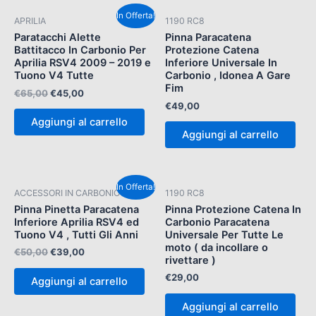
Il
Il
In Offerta!
APRILIA
1190 RC8
prezzo
prezzo
originale
attuale
Paratacchi Alette
Pinna Paracatena
era:
è:
Battitacco In Carbonio Per
Protezione Catena
€65,00.
€45,00.
Aprilia RSV4 2009 – 2019 e
Inferiore Universale In
Tuono V4 Tutte
Carbonio , Idonea A Gare
Fim
€
65,00
€
45,00
€
49,00
Aggiungi al carrello
Aggiungi al carrello
Il
Il
In Offerta!
ACCESSORI IN CARBONIO
1190 RC8
prezzo
prezzo
originale
attuale
Pinna Pinetta Paracatena
Pinna Protezione Catena In
era:
è:
Inferiore Aprilia RSV4 ed
Carbonio Paracatena
€50,00.
€39,00.
Tuono V4 , Tutti Gli Anni
Universale Per Tutte Le
moto ( da incollare o
€
50,00
€
39,00
rivettare )
€
29,00
Aggiungi al carrello
Aggiungi al carrello