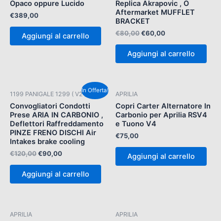
Opaco oppure Lucido
Replica Akrapovic , O
Aftermarket MUFFLET
€
389,00
BRACKET
€
80,00
€
60,00
Aggiungi al carrello
Aggiungi al carrello
Il
Il
In Offerta!
1199 PANIGALE 1299 ( V2 )
APRILIA
prezzo
prezzo
originale
attuale
Convogliatori Condotti
Copri Carter Alternatore In
era:
è:
Prese ARIA IN CARBONIO ,
Carbonio per Aprilia RSV4
€120,00.
€90,00.
Deflettori Raffreddamento
e Tuono V4
PINZE FRENO DISCHI Air
€
75,00
Intakes brake cooling
€
120,00
€
90,00
Aggiungi al carrello
Aggiungi al carrello
APRILIA
APRILIA