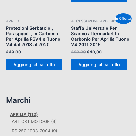
Il
Il
In Offerta!
APRILIA
ACCESSORI IN CARBONIO
prezzo
prezzo
originale
attuale
Protezioni Serbatoio ,
Staffa Universale Per
era:
è:
Paraspigoli , In Carbonio
Scarico aftermarket In
€60,00.
€40,00.
Per Aprilia RSV4 e Tuono
Carbonio Per Aprilia Tuono
V4 dal 2013 al 2020
V4 2011 2015
€
49,00
€
60,00
€
40,00
Aggiungi al carrello
Aggiungi al carrello
Marchi
APRILIA
(112)
ART CRT MOTOGP
(8)
RS 250 1998-2004
(9)