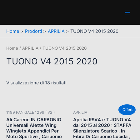
Vai
Main
al
Men
contenuto
Home
Prodotti
APRILIA
TUONO V4 2015 2020
Home
/
APRILIA
/ TUONO V4 2015 2020
TUONO V4 2015 2020
Visualizzazione di 18 risultati
Il
Il
In Offerta!
1199 PANIGALE 1299 ( V2 )
APRILIA
prezzo
prezzo
originale
attuale
Ali Carene IN CARBONIO
Aprilia RSV4 e TUONO V4
era:
è:
Universali Alette Wing
dal 2015 al 2020 : STAFFA
€80,00.
€60,00.
Winglets Appendici Per
Silenziatore Scarico , In
Moto Sportive , Carbonio
Fibra Di Carbonio Lucida ,