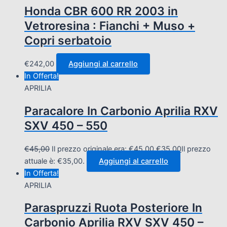
Honda CBR 600 RR 2003 in
Vetroresina : Fianchi + Muso +
Copri serbatoio
€
242,00
Aggiungi al carrello
In Offerta!
APRILIA
Paracalore In Carbonio Aprilia RXV
SXV 450 – 550
€
45,00
Il prezzo originale era: €45,00.
€
35,00
Il prezzo
attuale è: €35,00.
Aggiungi al carrello
In Offerta!
APRILIA
Paraspruzzi Ruota Posteriore In
Carbonio Aprilia RXV SXV 450 –