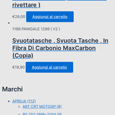
rivettare )
€
29,00
Aggiungi al carrello
1199 PANIGALE 1299 ( V2 )
Svuotatasche , Svuota Tasche , In
Fibra Di Carbonio MaxCarbon
(Copia)
€
19,90
Aggiungi al carrello
Marchi
APRILIA
(112)
ART CRT MOTOGP
(8)
RS 250 1998-2004
(9)