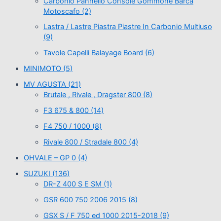
Carbonio Pannello Console Gommone Barca
Motoscafo
(2)
Lastra / Lastre Piastra Piastre In Carbonio Multiuso
(9)
Tavole Capelli Balayage Board
(6)
MINIMOTO
(5)
MV AGUSTA
(21)
Brutale , Rivale , Dragster 800
(8)
F3 675 & 800
(14)
F4 750 / 1000
(8)
Rivale 800 / Stradale 800
(4)
OHVALE – GP 0
(4)
SUZUKI
(136)
DR-Z 400 S E SM
(1)
GSR 600 750 2006 2015
(8)
GSX S / F 750 ed 1000 2015-2018
(9)