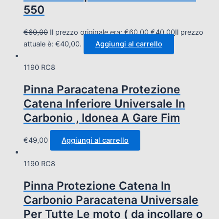
550
€
60,00
Il prezzo originale era: €60,00.
€
40,00
Il prezzo
attuale è: €40,00.
Aggiungi al carrello
1190 RC8
Pinna Paracatena Protezione
Catena Inferiore Universale In
Carbonio , Idonea A Gare Fim
€
49,00
Aggiungi al carrello
1190 RC8
Pinna Protezione Catena In
Carbonio Paracatena Universale
Per Tutte Le moto ( da incollare o