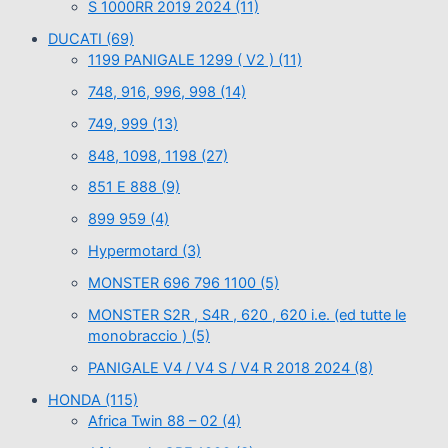
S 1000RR 2019 2024
(11)
DUCATI
(69)
1199 PANIGALE 1299 ( V2 )
(11)
748, 916, 996, 998
(14)
749, 999
(13)
848, 1098, 1198
(27)
851 E 888
(9)
899 959
(4)
Hypermotard
(3)
MONSTER 696 796 1100
(5)
MONSTER S2R , S4R , 620 , 620 i.e. (ed tutte le
monobraccio )
(5)
PANIGALE V4 / V4 S / V4 R 2018 2024
(8)
HONDA
(115)
Africa Twin 88 – 02
(4)