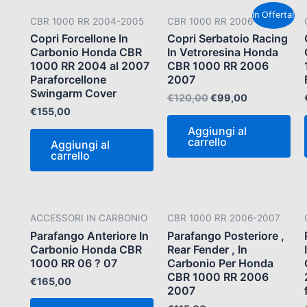
Il
Il
In Offerta!
CBR 1000 RR 2004-2005
CBR 1000 RR 2006-2007
prezzo
prezzo
originale
attuale
Copri Forcellone In
Copri Serbatoio Racing
era:
è:
Carbonio Honda CBR
In Vetroresina Honda
€120,00.
€99,00.
1000 RR 2004 al 2007
CBR 1000 RR 2006
Paraforcellone
2007
Swingarm Cover
€
120,00
€
99,00
€
155,00
Aggiungi al
carrello
Aggiungi al
carrello
ACCESSORI IN CARBONIO
CBR 1000 RR 2006-2007
Parafango Anteriore In
Parafango Posteriore ,
Carbonio Honda CBR
Rear Fender , In
1000 RR 06 ? 07
Carbonio Per Honda
CBR 1000 RR 2006
€
165,00
2007