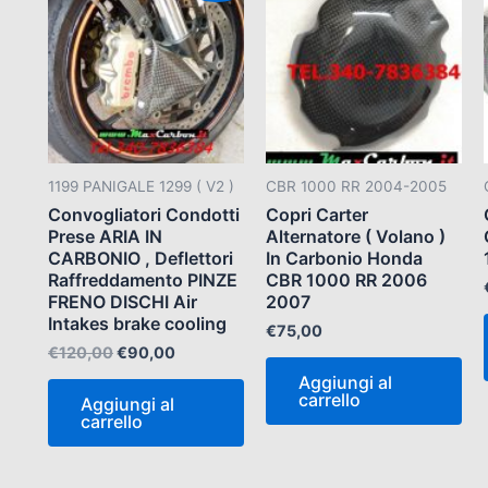
originale
attuale
era:
è:
€120,00.
€90,00.
1199 PANIGALE 1299 ( V2 )
CBR 1000 RR 2004-2005
Convogliatori Condotti
Copri Carter
Prese ARIA IN
Alternatore ( Volano )
CARBONIO , Deflettori
In Carbonio Honda
Raffreddamento PINZE
CBR 1000 RR 2006
FRENO DISCHI Air
2007
Intakes brake cooling
€
75,00
€
120,00
€
90,00
Aggiungi al
carrello
Aggiungi al
carrello