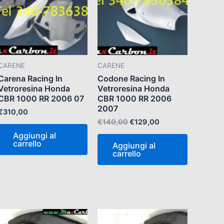
€140,00.
€129,00.
CARENE
CARENE
Carena Racing In
Codone Racing In
Vetroresina Honda
Vetroresina Honda
CBR 1000 RR 2006 07
CBR 1000 RR 2006
2007
€
310,00
€
140,00
€
129,00
Aggiungi al
carrello
Aggiungi al
carrello