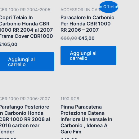
Il
Il
In Offerta!
CBR 1000 RR 2004-2005
ACCESSORI IN CARBONIO
prezzo
prezzo
originale
attuale
Copri Telaio In
Paracalore In Carbonio
era:
è:
Carbonio Honda CBR
Per Honda CBR 1000
€60,00.
€45,00.
1000 RR 2004 al 2007
RR 2006 – 2007
Frame Cover CBR1000
€
60,00
€
45,00
€
165,00
Aggiungi al
carrello
Aggiungi al
carrello
CBR 1000 RR 2006-2007
1190 RC8
Parafango Posteriore
Pinna Paracatena
In Carbonio Honda
Protezione Catena
CBR 1000 RR 2008 al
Inferiore Universale In
2016 carbon rear
Carbonio , Idonea A
fender
Gare Fim