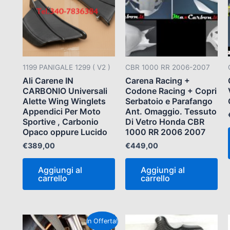
1199 PANIGALE 1299 ( V2 )
CBR 1000 RR 2006-2007
Ali Carene IN
Carena Racing +
CARBONIO Universali
Codone Racing + Copri
Alette Wing Winglets
Serbatoio e Parafango
Appendici Per Moto
Ant. Omaggio. Tessuto
Sportive , Carbonio
Di Vetro Honda CBR
Opaco oppure Lucido
1000 RR 2006 2007
€
389,00
€
449,00
Aggiungi al
Aggiungi al
carrello
carrello
Il
Il
In Offerta!
prezzo
prezzo