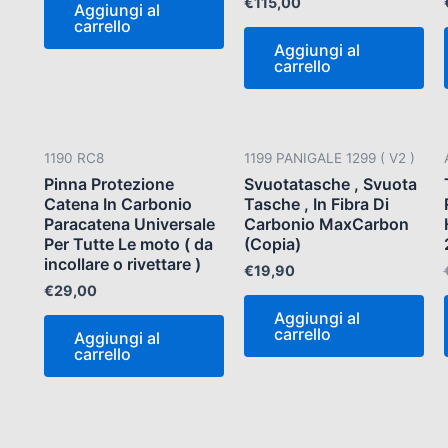
€
115,00
Aggiungi al
carrello
Aggiungi al
carrello
1190 RC8
1199 PANIGALE 1299 ( V2 )
Pinna Protezione
Svuotatasche , Svuota
Catena In Carbonio
Tasche , In Fibra Di
Paracatena Universale
Carbonio MaxCarbon
Per Tutte Le moto ( da
(Copia)
incollare o rivettare )
€
19,90
€
29,00
Aggiungi al
carrello
Aggiungi al
carrello