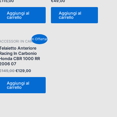
€
115,00
€
49,00
Aggiungi al
Aggiungi al
carrello
carrello
Il
Il
In Offerta!
ACCESSORI IN CARBONIO
prezzo
prezzo
originale
attuale
Telaietto Anteriore
era:
è:
Racing In Carbonio
€145,00.
€129,00.
Honda CBR 1000 RR
2006 07
€
145,00
€
129,00
Aggiungi al
carrello