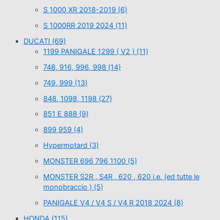
S 1000 XR 2018-2019
(6)
S 1000RR 2019 2024
(11)
DUCATI
(69)
1199 PANIGALE 1299 ( V2 )
(11)
748, 916, 996, 998
(14)
749, 999
(13)
848, 1098, 1198
(27)
851 E 888
(9)
899 959
(4)
Hypermotard
(3)
MONSTER 696 796 1100
(5)
MONSTER S2R , S4R , 620 , 620 i.e. (ed tutte le
monobraccio )
(5)
PANIGALE V4 / V4 S / V4 R 2018 2024
(8)
HONDA
(115)