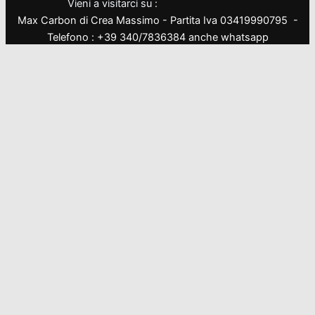
Vieni a visitarci su :
Max Carbon di Crea Massimo - Partita Iva 03419990795 -
Telefono : +39 340/7836384 anche whatsapp
Questo sito fa uso di cookies. Continuando la navigazione se
ne autorizza l'uso.
Ok
Pi? info
Privacy & Cookies Policy
Chiudi
Privacy Overview
This website uses cookies to improve your experience while
you navigate through the website. Out of these, the cookies
that are categorized as necessary are stored on your browser
as they are essential for the working of basic functionalities of
the website. We also use third-party cookies that help us