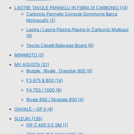
LASTRE TAVOLE PANNELLI IN FIBRA DI CARBONIO
(14)
Carbonio Pannello Console Gommone Barca
Motoscafo
(2)
Lastra / Lastre Piastra Piastre In Carbonio Multiuso
(9)
Tavole Capelli Balayage Board
(6)
MINIMOTO
(5)
MV AGUSTA
(21)
Brutale , Rivale , Dragster 800
(8)
F3 675 & 800
(14)
F4 750 / 1000
(8)
Rivale 800 / Stradale 800
(4)
OHVALE – GP 0
(4)
SUZUKI
(136)
DR-Z 400 S E SM
(1)