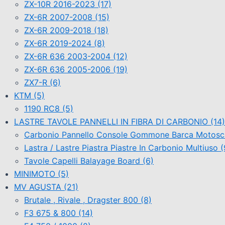
ZX-10R 2016-2023
(17)
ZX-6R 2007-2008
(15)
ZX-6R 2009-2018
(18)
ZX-6R 2019-2024
(8)
ZX-6R 636 2003-2004
(12)
ZX-6R 636 2005-2006
(19)
ZX7-R
(6)
KTM
(5)
1190 RC8
(5)
LASTRE TAVOLE PANNELLI IN FIBRA DI CARBONIO
(14)
Carbonio Pannello Console Gommone Barca Motos
Lastra / Lastre Piastra Piastre In Carbonio Multiuso
(
Tavole Capelli Balayage Board
(6)
MINIMOTO
(5)
MV AGUSTA
(21)
Brutale , Rivale , Dragster 800
(8)
F3 675 & 800
(14)