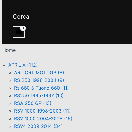
Cerca
Home
APRILIA
(112)
ART CRT MOTOGP
(8)
RS 250 1998-2004
(9)
Rs 660 & Tuono 660
(11)
RS250 1995-1997
(10)
RSA 250 GP
(13)
RSV 1000 1998-2003
(11)
RSV 1000 2004-2008
(18)
RSV4 2009-2014
(34)