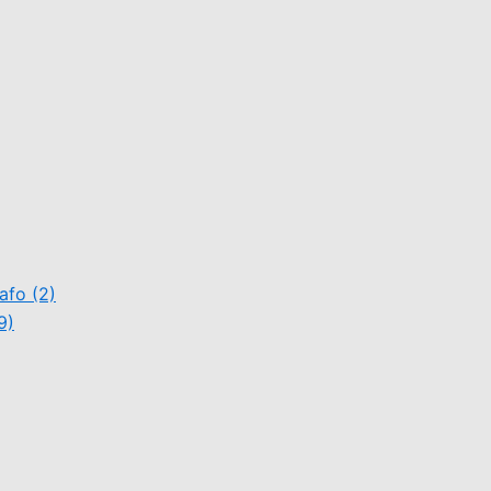
cafo
(2)
9)