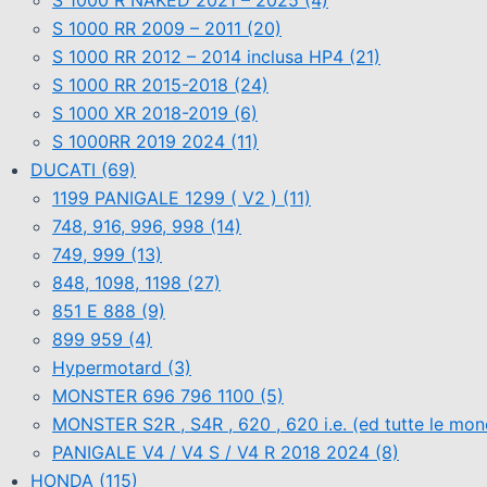
S 1000 R NAKED 2021 – 2025
(4)
S 1000 RR 2009 – 2011
(20)
S 1000 RR 2012 – 2014 inclusa HP4
(21)
S 1000 RR 2015-2018
(24)
S 1000 XR 2018-2019
(6)
S 1000RR 2019 2024
(11)
DUCATI
(69)
1199 PANIGALE 1299 ( V2 )
(11)
748, 916, 996, 998
(14)
749, 999
(13)
848, 1098, 1198
(27)
851 E 888
(9)
899 959
(4)
Hypermotard
(3)
MONSTER 696 796 1100
(5)
MONSTER S2R , S4R , 620 , 620 i.e. (ed tutte le mo
PANIGALE V4 / V4 S / V4 R 2018 2024
(8)
HONDA
(115)