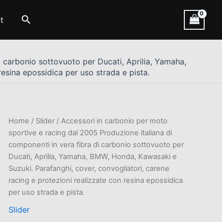
Cerca
t
i carbonio sottovuoto per Ducati, Aprilia, Yamaha,
esina epossidica per uso strada e pista.
Home
/
Slider
/ Accessori in carbonio per moto
sportive e racing dal 2005 Produzione italiana di
componenti in vera fibra di carbonio sottovuoto per
Ducati, Aprilia, Yamaha, BMW, Honda, Kawasaki e
Suzuki. Parafanghi, cover, convogliatori, carene
racing e protezioni realizzate con resina epossidica
per uso strada e pista.
Slider