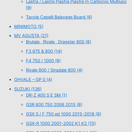
Lastra / Lastre Piastra Piastre In Carbonio Multiuso
(9)
Tavole Capelli Balayage Board
(6)
MINIMOTO
(5)
MV AGUSTA
(21)
Brutale , Rivale , Dragster 800
(8)
F3 675 & 800
(14)
F4 750 / 1000
(8)
Rivale 800 / Stradale 800
(4)
OHVALE – GP 0
(4)
SUZUKI
(136)
DR-Z 400 S E SM
(1)
GSR 600 750 2006 2015
(8)
GSX S / F 750 ed 1000 2015-2018
(9)
GSX-R 1000 2001-2002 K1 K2
(15)