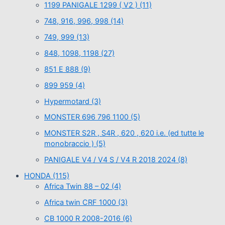
1199 PANIGALE 1299 ( V2 )
(11)
748, 916, 996, 998
(14)
749, 999
(13)
848, 1098, 1198
(27)
851 E 888
(9)
899 959
(4)
Hypermotard
(3)
MONSTER 696 796 1100
(5)
MONSTER S2R , S4R , 620 , 620 i.e. (ed tutte le
monobraccio )
(5)
PANIGALE V4 / V4 S / V4 R 2018 2024
(8)
HONDA
(115)
Africa Twin 88 – 02
(4)
Africa twin CRF 1000
(3)
CB 1000 R 2008-2016
(6)