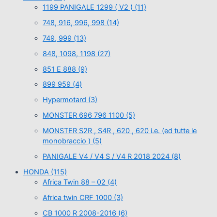
1199 PANIGALE 1299 ( V2 )
(11)
748, 916, 996, 998
(14)
749, 999
(13)
848, 1098, 1198
(27)
851 E 888
(9)
899 959
(4)
Hypermotard
(3)
MONSTER 696 796 1100
(5)
MONSTER S2R , S4R , 620 , 620 i.e. (ed tutte le
monobraccio )
(5)
PANIGALE V4 / V4 S / V4 R 2018 2024
(8)
HONDA
(115)
Africa Twin 88 – 02
(4)
Africa twin CRF 1000
(3)
CB 1000 R 2008-2016
(6)