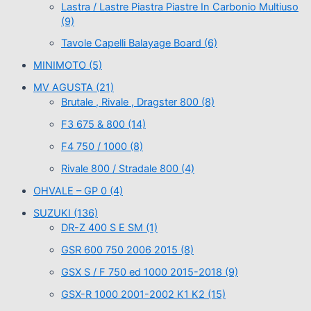
Lastra / Lastre Piastra Piastre In Carbonio Multiuso
(9)
Tavole Capelli Balayage Board
(6)
MINIMOTO
(5)
MV AGUSTA
(21)
Brutale , Rivale , Dragster 800
(8)
F3 675 & 800
(14)
F4 750 / 1000
(8)
Rivale 800 / Stradale 800
(4)
OHVALE – GP 0
(4)
SUZUKI
(136)
DR-Z 400 S E SM
(1)
GSR 600 750 2006 2015
(8)
GSX S / F 750 ed 1000 2015-2018
(9)
GSX-R 1000 2001-2002 K1 K2
(15)