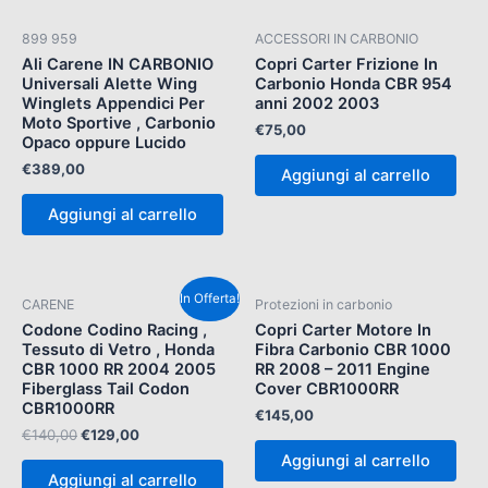
899 959
ACCESSORI IN CARBONIO
Ali Carene IN CARBONIO
Copri Carter Frizione In
Universali Alette Wing
Carbonio Honda CBR 954
Winglets Appendici Per
anni 2002 2003
Moto Sportive , Carbonio
€
75,00
Opaco oppure Lucido
€
389,00
Aggiungi al carrello
Aggiungi al carrello
Il
Il
In Offerta!
CARENE
Protezioni in carbonio
prezzo
prezzo
originale
attuale
Codone Codino Racing ,
Copri Carter Motore In
era:
è:
Tessuto di Vetro , Honda
Fibra Carbonio CBR 1000
€140,00.
€129,00.
CBR 1000 RR 2004 2005
RR 2008 – 2011 Engine
Fiberglass Tail Codon
Cover CBR1000RR
CBR1000RR
€
145,00
€
140,00
€
129,00
Aggiungi al carrello
Aggiungi al carrello