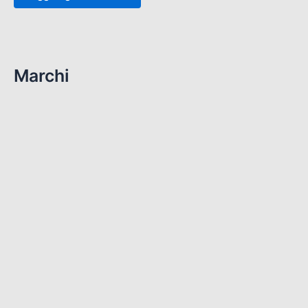
Marchi
(112)
ART CRT MOTOGP
(8)
RS 250 1998-2004
(9)
Rs 660 & Tuono 660
(11)
RS250 1995-1997
(10)
RSA 250 GP
(13)
RSV 1000 1998-2003
(11)
RSV 1000 2004-2008
(18)
RSV4 2009-2014
(34)
RSV4 2015 – 2020
(30)