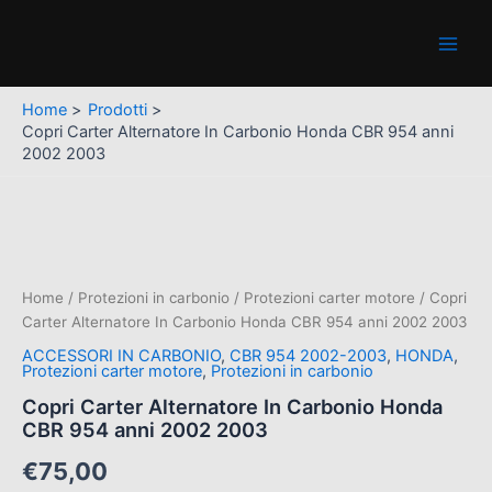
In
Vai
Main
Carbonio
al
Honda
Men
contenuto
CBR
954
Home
Prodotti
anni
Copri Carter Alternatore In Carbonio Honda CBR 954 anni
2002
2002 2003
2003
quantità
Copri
Carter
Alternatore
In
Carbonio
Home
/
Protezioni in carbonio
/
Protezioni carter motore
/ Copri
Honda
Carter Alternatore In Carbonio Honda CBR 954 anni 2002 2003
CBR
ACCESSORI IN CARBONIO
,
CBR 954 2002-2003
,
HONDA
,
954
Protezioni carter motore
,
Protezioni in carbonio
anni
Copri Carter Alternatore In Carbonio Honda
2002
CBR 954 anni 2002 2003
2003
quantità
€
75,00