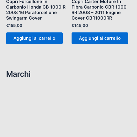
Copri Forcellone In
Copri Carter Motore In
Carbonio Honda CB 1000 R
Fibra Carbonio CBR 1000
2008 16 Paraforcellone
RR 2008 – 2011 Engine
Swingarm Cover
Cover CBR1000RR
€
155,00
€
145,00
Aggiungi al carrello
Aggiungi al carrello
Marchi
(112)
ART CRT MOTOGP
(8)
RS 250 1998-2004
(9)
Rs 660 & Tuono 660
(11)
RS250 1995-1997
(10)
RSA 250 GP
(13)