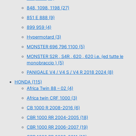
848, 1098, 1198
(27)
851 E 888
(9)
899 959
(4)
Hypermotard
(3)
MONSTER 696 796 1100
(5)
MONSTER S2R , S4R , 620 , 620 i.e. (ed tutte le
monobraccio )
(5)
PANIGALE V4 / V4 S / V4 R 2018 2024
(8)
HONDA
(115)
Africa Twin 88 – 02
(4)
Africa twin CRF 1000
(3)
CB 1000 R 2008-2016
(6)
CBR 1000 RR 2004-2005
(18)
CBR 1000 RR 2006-2007
(19)