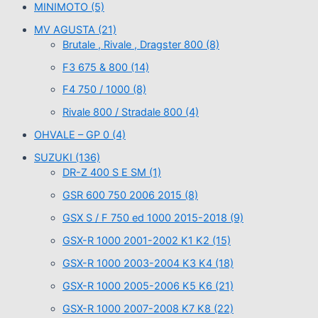
MINIMOTO
(5)
MV AGUSTA
(21)
Brutale , Rivale , Dragster 800
(8)
F3 675 & 800
(14)
F4 750 / 1000
(8)
Rivale 800 / Stradale 800
(4)
OHVALE – GP 0
(4)
SUZUKI
(136)
DR-Z 400 S E SM
(1)
GSR 600 750 2006 2015
(8)
GSX S / F 750 ed 1000 2015-2018
(9)
GSX-R 1000 2001-2002 K1 K2
(15)
GSX-R 1000 2003-2004 K3 K4
(18)
GSX-R 1000 2005-2006 K5 K6
(21)
GSX-R 1000 2007-2008 K7 K8
(22)