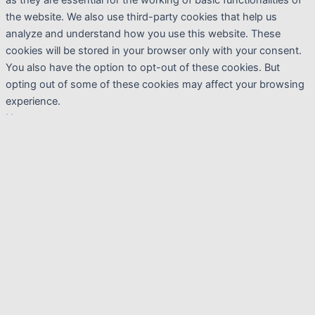
the website. We also use third-party cookies that help us
analyze and understand how you use this website. These
cookies will be stored in your browser only with your consent.
You also have the option to opt-out of these cookies. But
opting out of some of these cookies may affect your browsing
experience.
Necessary
Necessary
Sempre abilitato
Necessary cookies are absolutely essential for the website to
function properly. This category only includes cookies that
ensures basic functionalities and security features of the
website. These cookies do not store any personal information.
Non-necessary
Non-necessary
Any cookies that may not be particularly necessary for the
website to function and is used specifically to collect user
personal data via analytics, ads, other embedded contents are