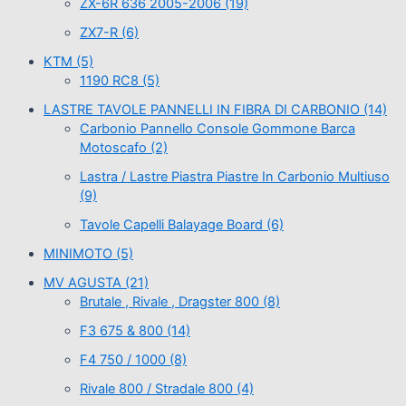
ZX-6R 636 2005-2006
(19)
ZX7-R
(6)
KTM
(5)
1190 RC8
(5)
LASTRE TAVOLE PANNELLI IN FIBRA DI CARBONIO
(14)
Carbonio Pannello Console Gommone Barca
Motoscafo
(2)
Lastra / Lastre Piastra Piastre In Carbonio Multiuso
(9)
Tavole Capelli Balayage Board
(6)
MINIMOTO
(5)
MV AGUSTA
(21)
Brutale , Rivale , Dragster 800
(8)
F3 675 & 800
(14)
F4 750 / 1000
(8)
Rivale 800 / Stradale 800
(4)