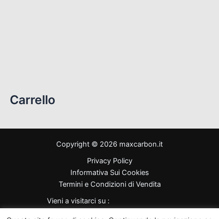
YZF R6 1999-2002
(11)
YZF R6 2003-2005
(15)
YZF R6 2006-2007
(27)
YZF R6 2008-2016
(27)
YZF R6 2017-2024
(21)
Carrello
Copyright © 2026 maxcarbon.it
Privacy Policy
Informativa Sui Cookies
Termini e Condizioni di Vendita
Vieni a visitarci su :
Max Carbon di Crea Massimo - Partita Iva 03419990795 -