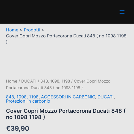
Portacorona
Vai
Main
Ducati
al
848
Men
contenuto
(
no
Home
Prodotti
1098
Cover Copri Mozzo Portacorona Ducati 848 ( no 1098 1198
1198
)
)
quantità
Cover
Copri
Mozzo
Portacorona
Ducati
Home
/
DUCATI
/
848, 1098, 1198
/ Cover Copri Mozzo
848
Portacorona Ducati 848 ( no 1098 1198 )
(
848, 1098, 1198
,
ACCESSORI IN CARBONIO
,
DUCATI
,
no
Protezioni in carbonio
1098
Cover Copri Mozzo Portacorona Ducati 848 (
1198
no 1098 1198 )
)
quantità
€
39,90