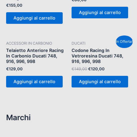
€
155,00
Aggiungi al carrello
Aggiungi al carrello
Il
Il
In Offerta!
ACCESSORI IN CARBONIO
DUCATI
prezzo
prezzo
originale
attuale
Telaietto Anteriore Racing
Codone Racing In
era:
è:
In Carbonio Ducati 748,
Vetroresina Ducati 748,
€149,00.
€120,00.
916, 996, 998
916, 996, 998
€
129,00
€
149,00
€
120,00
Aggiungi al carrello
Aggiungi al carrello
Marchi
(112)