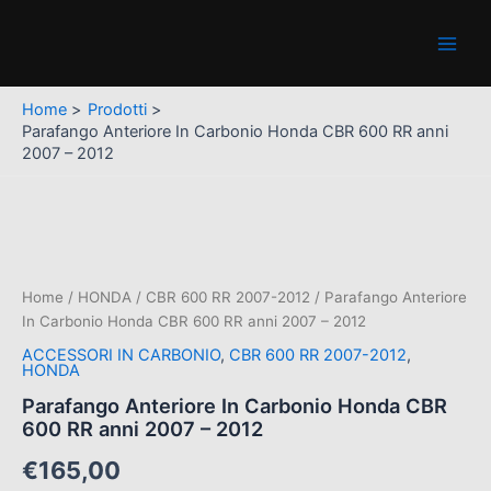
Carbonio
Vai
Main
Honda
al
CBR
Men
contenuto
600
RR
Home
Prodotti
anni
Parafango Anteriore In Carbonio Honda CBR 600 RR anni
2007
2007 – 2012
-
2012
quantità
Parafango
Anteriore
In
Carbonio
Honda
Home
/
HONDA
/
CBR 600 RR 2007-2012
/ Parafango Anteriore
CBR
In Carbonio Honda CBR 600 RR anni 2007 – 2012
600
ACCESSORI IN CARBONIO
,
CBR 600 RR 2007-2012
,
RR
HONDA
anni
Parafango Anteriore In Carbonio Honda CBR
2007
600 RR anni 2007 – 2012
-
2012
€
165,00
quantità