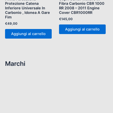
Protezione Catena
Fibra Carbonio CBR 1000
Inferiore Universale In
RR 2008 – 2011 Engine
Carbonio , Idonea A Gare
Cover CBR1000RR
Fim
€
145,00
€
49,00
Aggiungi al carrello
Aggiungi al carrello
Marchi
(112)
ART CRT MOTOGP
(8)
RS 250 1998-2004
(9)
Rs 660 & Tuono 660
(11)
RS250 1995-1997
(10)
RSA 250 GP
(13)