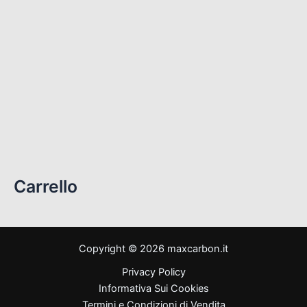
YZF R1 2009-2014 BING BANG
(18)
YZF R1 2015-2019
(25)
YZF R1 2020 – 2026
(13)
YZF R6 1999-2002
(11)
YZF R6 2003-2005
(15)
YZF R6 2006-2007
(27)
YZF R6 2008-2016
(27)
YZF R6 2017-2024
(21)
Carrello
Copyright © 2026 maxcarbon.it
Privacy Policy
Informativa Sui Cookies
Termini e Condizioni di Vendita