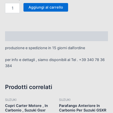
Cover
GSXR
Aggiungi al carrello
GSX
R
quantità
Descrizione
produzione e spedizione in 15 giorni dall’ordine
per info e dettagli , siamo disponibili al Tel . +39 340 78 36
384
Prodotti correlati
SUZUKI
SUZUKI
Copri Carter Motore , In
Parafango Anteriore In
Carbonio , Suzuki Gsxr
Carbonio Per Suzuki GSXR