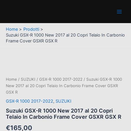
1000
Vai
Main
New
al
2017
Men
contenuto
al
20
Home
Prodotti
Copri
Suzuki GSX-R 1000 New 2017 al 20 Copri Telaio In Carbonio
Telaio
Frame Cover GSXR GSX R
In
Carbonio
Frame
Suzuki
Cover
GSX-
GSXR
R
GSX
1000
R
New
Home
/
SUZUKI
/
GSX-R 1000 2017-2022
/ Suzuki GSX-R 1000
quantità
2017
New 2017 al 20 Copri Telaio In Carbonio Frame Cover GSXR
al
GSX R
20
GSX-R 1000 2017-2022
,
SUZUKI
Copri
Telaio
Suzuki GSX-R 1000 New 2017 al 20 Copri
In
Telaio In Carbonio Frame Cover GSXR GSX R
Carbonio
Frame
€
165,00